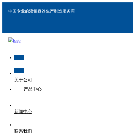
中国专业的液氮容器生产制造服务商
首页
关于公司
产品中心
新闻中心
联系我们