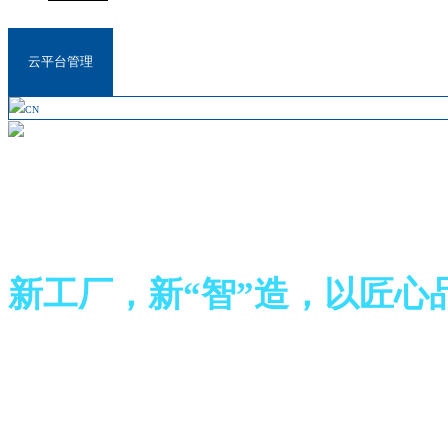
云平台管理
CN
新工厂，新“智”造，以匠心